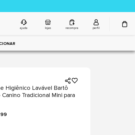
ajuda
lojas
recompra
perfil
CIONAR
e Higiênico Lavável Bartô
o Canino Tradicional Mini para
,99