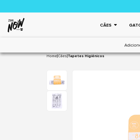
CÃES
GAT
Adicion
|
|
Home
Cães
Tapetes Higiênicos