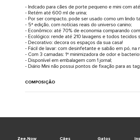
- Indcado para cães de porte pequeno e mini com até
- Retém até 600 ml de urina;
- Por ser compacto, pode ser usado como um lindo 
- 5ª edição, com notícias reais do universo canino;
- Econômico: até 70% de economia comparando com 
- Ecológico: rende até 210 lavagens e todos tecidos s
- Decorativo: decora os espaços da sua casa!
- Fácil de lavar: com desinfetante e sabão em pó, na 
- Com 3 camadas: 1ª minimizadora de odor e bacterio
- Disponível em embalagem com 1 jornal;
- Diário Mini não possui pontos de fixação para as tag
COMPOSIÇÃO
Zee.Now
Cães
Gatos
In