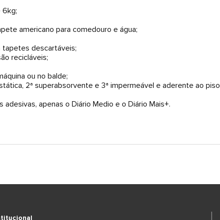
 6kg;
tapete americano para comedouro e água;
tapetes descartáveis;
ão recicláveis;
máquina ou no balde;
stática, 2ª superabsorvente e 3ª impermeável e aderente ao piso
s adesivas, apenas o Diário Medio e o Diário Mais+.
stitucional