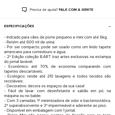
Precisa de ajuda?
FALE COM A GENTE
ESPECIFICAÇÕES
- Indcado para cães de porte pequeno e mini com até 6kg.
- Retém até 600 ml de urina;
- Por ser compacto, pode ser usado como um lindo tapete
americano para comedouro e água;
- 2ª Edição coleção B.ART traz artes exclusivas na estampa
do jornal lavável;
- Econômico: até 70% de economia comparando com
tapetes descartáveis;
- Ecológico: rende até 210 lavagens e todos tecidos são
recicláveis;
- Decorativo: decora os espaços da sua casa!
- Fácil de lavar: com desinfetante e sabão em pó, na
máquina ou no balde;
- Com 3 camadas: 1ª minimizadora de odor e bacteriostática,
2ª superabsorvente e 3ª impermeável e aderente ao piso;
- Disponível em embalagem com 1 jornal;