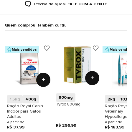
Precisa de ajuda?
FALE COM A GENTE
Quem comprou, também curtiu
Mais vendidos
Mais vendid
+
+
800mg
1,5kg
400g
2kg
10,1k
Tyrox 800mg
Ração Royal Canin
Ração Royal 
Indoor para Gatos
Veterinary
Adultos
Hypoallergeni
Moderate Calo
A partir de
A partir de
R$ 296,99
R$ 37,99
Cães
R$ 183,99