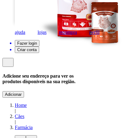
ajuda
lojas
recompra
perfil
Fazer login
Criar conta
Adicione seu endereço para ver os
produtos disponíveis na sua região.
Adicionar
Home
|
Cães
|
Farmácia