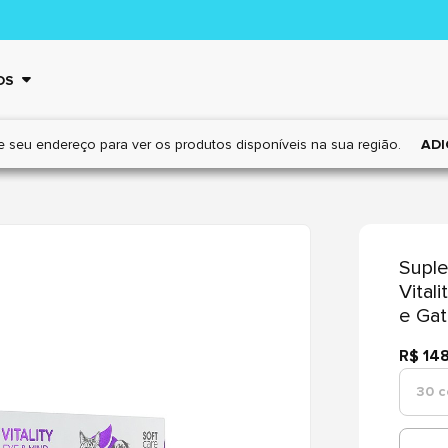
OS
e seu endereço para ver os
produtos disponíveis na sua região.
ADI
Suple
Vital
e Ga
R$ 14
30 c