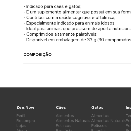
- Indicado para cães e gatos;
- É um suplemento alimentar que possui em sua formu
- Contribui com a saúde cognitiva e oftálmica;
- Especialmente indicado para animais idosos;
- Ideal para animais que precisem de aporte nutriciona
- Comprimidos altamente palatáveis;
- Disponível em embalagem de 33 g (30 comprimidos
COMPOSIÇÃO
Zee.Now
Cães
Gatos
In
Perfil
Alimentos
Alimentos
Te
Recompra
Alimentos Naturais
Alimentos Naturais
Po
Lojas
Petiscos
Petiscos
Po
Ajuda
Farmácia
Farmácia
Po