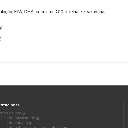
lação, EPA, DHA, coenzima Q10, luteína e zeaxantina;
l;
).
stitucional
rmos de uso
lítica de privacidade
lítica de compra
lítica de entrega, troca e devolução