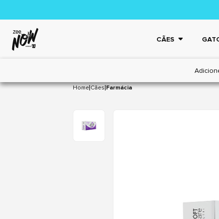
CÃES
GAT
Adicion
|
|
Home
Cães
Farmácia