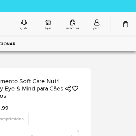
ajuda
lojas
recompra
perfil
CIONAR
mento Soft Care Nutri
ity Eye & Mind para Cães
tos
8,99
omprimidos