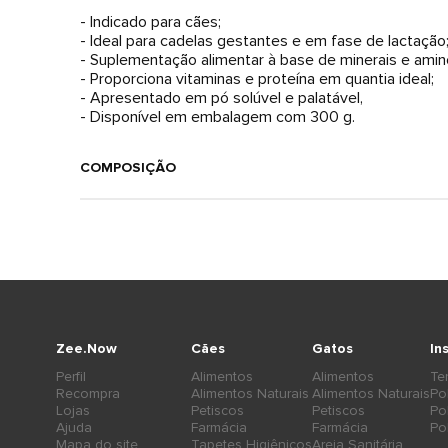
- Indicado para cães;
- Ideal para cadelas gestantes e em fase de lactação
- Suplementação alimentar à base de minerais e amin
- Proporciona vitaminas e proteína em quantia ideal;
- Apresentado em pó solúvel e palatável,
- Disponível em embalagem com 300 g.
COMPOSIÇÃO
Zee.Now
Cães
Gatos
In
Perfil
Alimentos
Alimentos
Te
Recompra
Alimentos Naturais
Alimentos Naturais
Po
Lojas
Petiscos
Petiscos
Po
Ajuda
Farmácia
Farmácia
Po
Mapa do site
Tapetes Higiênicos
Areia Sanitária