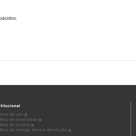
;
oácidos;
stitucional
rmos de uso
lítica de privacidade
lítica de compra
lítica de entrega, troca e devolução