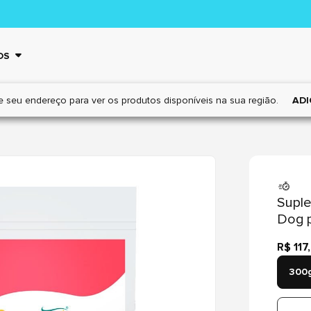
OS
e seu endereço para ver os
produtos disponíveis na sua região.
ADI
Supl
Dog 
R$ 117
300