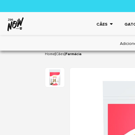
CÃES
GAT
Adicion
|
|
Home
Cães
Farmácia