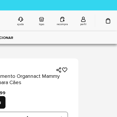
ajuda
lojas
recompra
perfil
CIONAR
emento Organnact Mammy
para Cães
,99
g