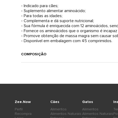
- Indicado para cães;
- Suplemento alimentar aminoácido;
- Para todas as idades;
- Complementa e dá suporte nutricional;
- Sua fórmula é enriquecida com 12 aminoácidos, sen
- Fornece os aminoácidos que o organismo é incapaz d
- Promove obtenção de massa magra sem causar sob
- Disponível em embalagem com 45 comprimidos.
COMPOSIÇÃO
Zee.Now
Cães
Gatos
In
Perfil
Alimentos
Alimentos
Te
Recompra
Alimentos Naturais
Alimentos Naturais
Po