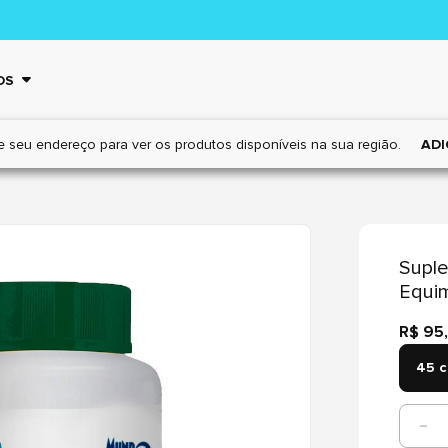
OS
e seu endereço para ver os
produtos disponíveis na sua região.
ADI
Suple
Equim
R$ 95
45 c