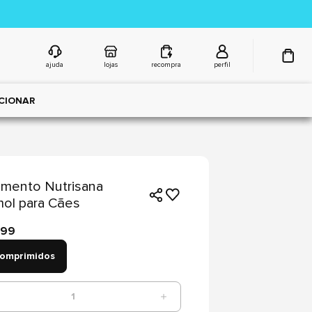
ajuda
lojas
recompra
perfil
CIONAR
mento Nutrisana
ol para Cães
,99
omprimidos
1