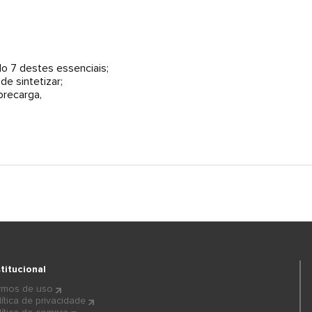
do 7 destes essenciais;
e sintetizar;
recarga,
stitucional
rmos de uso
lítica de privacidade