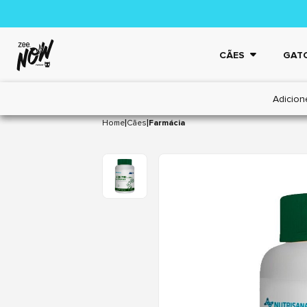
CÃES
GAT
Adicion
|
|
Home
Cães
Farmácia