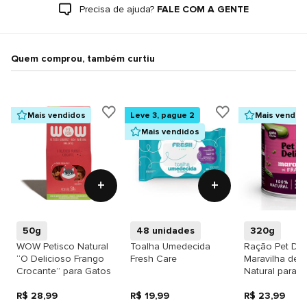
Precisa de ajuda?
FALE COM A GENTE
Quem comprou, também curtiu
Mais vendidos
Leve 3, pague 2
Mais vendid
Mais vendidos
+
+
50g
48 unidades
320g
WOW Petisco Natural
Toalha Umedecida
Ração Pet Delí
“O Delicioso Frango
Fresh Care
Maravilha de 
Crocante” para Gatos
Natural para 
R$ 28,99
R$ 19,99
R$ 23,99