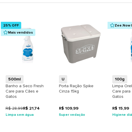
25% OFF
Zee.Now I
Mais vendidos
+
+
500ml
U
100g
Banho a Seco Fresh
Porta Ração Spike
Limpa Ore
Care para Cães e
Cinza 15kg
Care para
Gatos
Gatos
R$ 28,99
R$ 21,74
R$ 109,99
R$ 15,99
Limpa sem água
Super vedação
Higiene diá