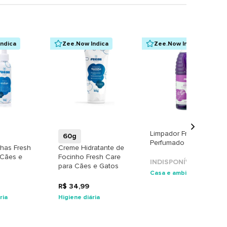
ndica
Zee.Now Indica
Zee.Now Indica
+
+
Limpador Fresh Clean
60g
Perfumado Lavanda
lhas Fresh
Creme Hidratante de
 Cães e
Focinho Fresh Care
INDISPONÍVEL
para Cães e Gatos
Casa e ambiente
R$ 34,99
ria
Higiene diária