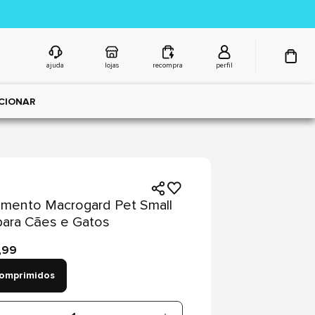
ajuda
lojas
recompra
perfil
CIONAR
mento Macrogard Pet Small
para Cães e Gatos
,99
omprimidos