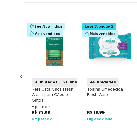
Zee.Now Indica
Leve 3, pague 2
Mais vendidos
Mais vendidos
+
+
8 unidades
20 unidades
48 unidades
4 unidades
Refil Cata Caca Fresh
Toalha Umedecida
Clean para Cães e
Fresh Care
Gatos
A partir de
R$ 38,99
R$ 19,99
Kit passeio
Higiene diária