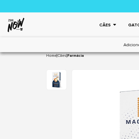
CÃES
GAT
Adicion
|
|
Home
Cães
Farmácia