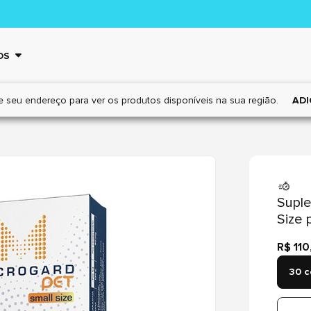
OS
e seu endereço para ver os
produtos disponíveis na sua região.
ADI
Suple
Size 
R$ 110
30 c