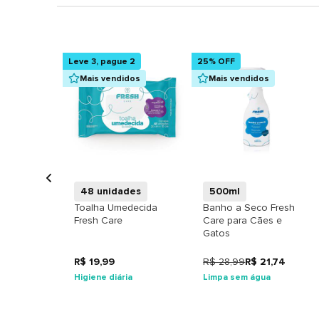
Leve 3, pague 2
25% OFF
Mais vendidos
Mais vendidos
+
+
48 unidades
500ml
Toalha Umedecida
Banho a Seco Fresh
Fresh Care
Care para Cães e
Gatos
R$ 19,99
R$ 28,99
R$ 21,74
Higiene diária
Limpa sem água