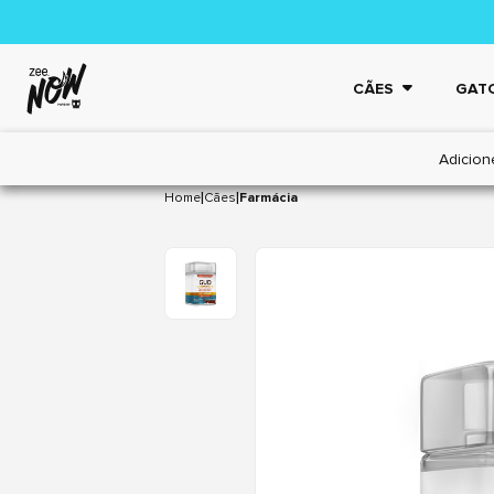
CÃES
GAT
Adicion
|
|
Home
Cães
Farmácia