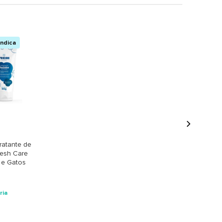
ndica
+
ratante de
resh Care
 e Gatos
ria