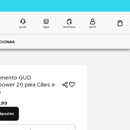
ajuda
lojas
recompra
perfil
CIONAR
emento GUD
power 20 para Cães e
s
,99
ápsulas