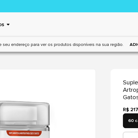
OS
e seu endereço para ver os
produtos disponíveis na sua região.
ADI
Supl
Artro
Gato
R$ 217
60 c