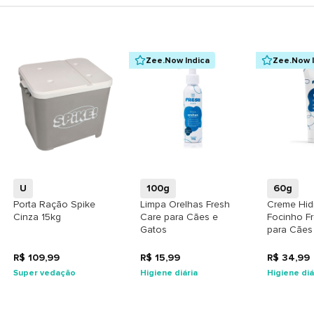
Zee.Now Indica
Zee.Now I
+
+
U
100g
60g
Porta Ração Spike
Limpa Orelhas Fresh
Creme Hid
Cinza 15kg
Care para Cães e
Focinho F
Gatos
para Cães
R$ 109,99
R$ 15,99
R$ 34,99
Super vedação
Higiene diária
Higiene diá