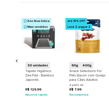
Zee.Now Indica
até 15% OFF
Mais vendidos
Leve 3, pague 2
+
+
30 unidades
60g
400g
Tapete Higiênico
Snack Selections For
Zee.Pad - Bamboo
Pets Bacon com Queijo
Japonês
para Cães Adultos
A partir de
R$ 129,99
R$ 7,99
Absorve rápido
Recompensa