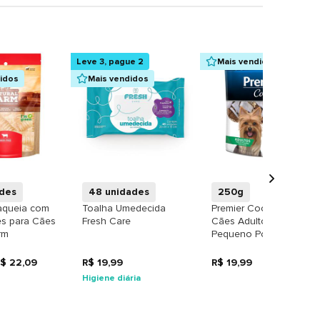
Leve 3, pague 2
Mais vendidos
didos
Mais vendidos
+
+
+
ades
48 unidades
250g
aqueia com
Toalha Umedecida
Premier Cookie para
es para Cães
Fresh Care
Cães Adultos de
rm
Pequeno Porte sabor
Coco e Aveia
$ 22,09
R$ 19,99
R$ 19,99
Higiene diária