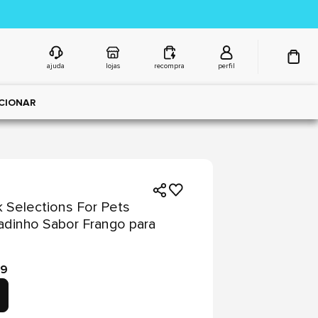
ajuda
lojas
recompra
perfil
CIONAR
 Selections For Pets
adinho Sabor Frango para
99