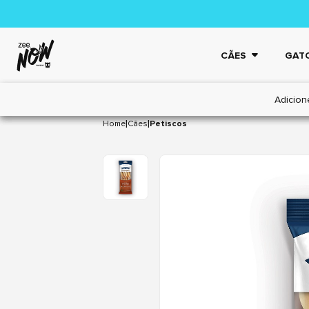
CÃES
GAT
Adicion
|
|
Home
Cães
Petiscos