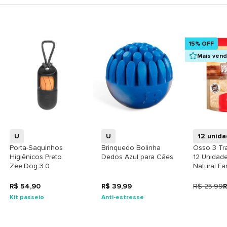
15% OFF
Mais ven
+
+
U
U
12 unid
Porta-Saquinhos
Brinquedo Bolinha
Osso 3 Tr
Higiênicos Preto
Dedos Azul para Cães
12 Unidad
Zee.Dog 3.0
Natural Fa
R$ 54,90
R$ 39,99
R$ 25,99
R
Kit passeio
Anti-estresse