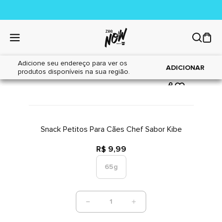
Adicione seu endereço para ver os
|
|
Home
Cães
Petiscos
ADICIONAR
produtos disponíveis na sua região.
Snack Petitos Para Cães Chef Sabor Kibe
R$ 9,99
65g
1