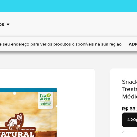
OS
e seu endereço para ver os
produtos disponíveis na sua região.
ADI
Snack
Treat
Médi
R$ 63
420