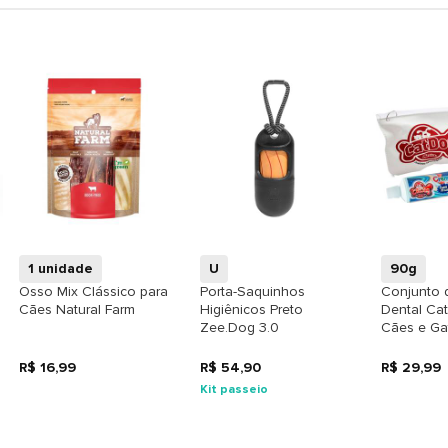
+
+
1 unidade
U
90g
Osso Mix Clássico para
Porta-Saquinhos
Conjunto 
Cães Natural Farm
Higiênicos Preto
Dental Ca
Zee.Dog 3.0
Cães e Ga
Tutti-Frutti
Sortidas
R$ 16,99
R$ 54,90
R$ 29,99
Kit passeio