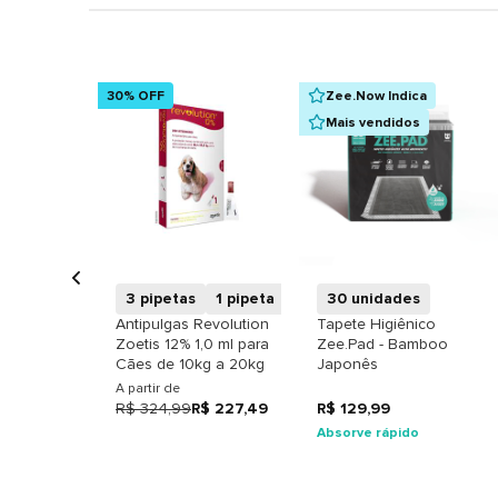
30% OFF
Zee.Now Indica
Mais vendidos
+
+
3 pipetas
1 pipeta
30 unidades
Antipulgas Revolution
Tapete Higiênico
Zoetis 12% 1,0 ml para
Zee.Pad - Bamboo
Cães de 10kg a 20kg
Japonês
A partir de
R$ 324,99
R$ 227,49
R$ 129,99
Absorve rápido