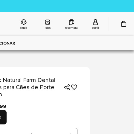
ajuda
lojas
recompra
perfil
CIONAR
 Natural Farm Dental
s para Cães de Porte
o
,99
g