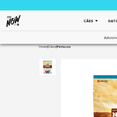
CÃES
GAT
Adicion
|
|
Home
Cães
Petiscos