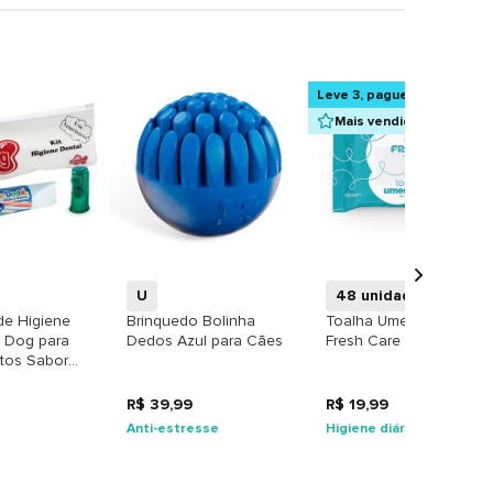
Leve 3, pague 2
Mais vendidos
+
+
+
U
48 unidades
de Higiene
Brinquedo Bolinha
Toalha Umedecida
t Dog para
Dedos Azul para Cães
Fresh Care
tos Sabor
 - Cores
R$ 39,99
R$ 19,99
Anti-estresse
Higiene diária