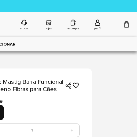
ajuda
lojas
recompra
perfil
CIONAR
 Mastig Barra Funcional
eno Fibras para Cães
99
1