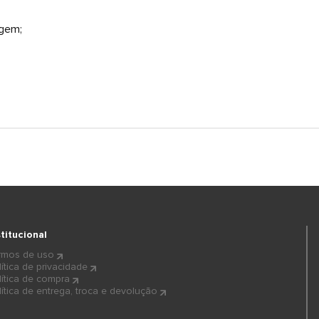
agem;
stitucional
rmos de uso
lítica de privacidade
lítica de compra
lítica de entrega, troca e devolução