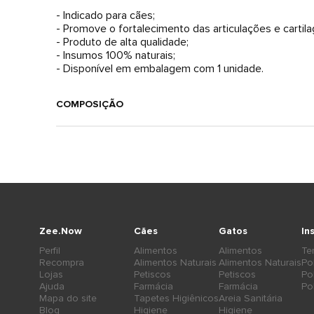
- Indicado para cães;
- Promove o fortalecimento das articulações e cartil
- Produto de alta qualidade;
- Insumos 100% naturais;
- Disponível em embalagem com 1 unidade.
COMPOSIÇÃO
Zee.Now
Cães
Gatos
In
Perfil
Alimentos
Alimentos
Te
Recompra
Alimentos Naturais
Alimentos Naturais
Po
Lojas
Petiscos
Petiscos
Po
Ajuda
Farmácia
Farmácia
Po
Mapa do site
Tapetes Higiênicos
Areia Sanitária
Blog
Higiene
Higiene