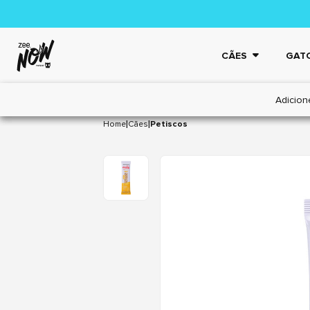
CÃES
GAT
Adicion
|
|
Home
Cães
Petiscos