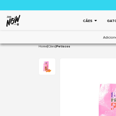
CÃES
GAT
Adicion
|
|
Home
Cães
Petiscos