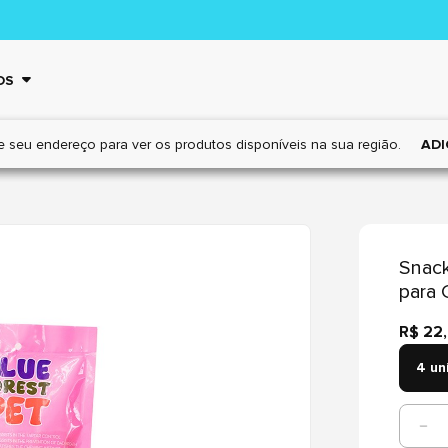
OS
e seu endereço para ver os
produtos disponíveis na sua região.
ADI
Snack
para 
R$ 22
4 un