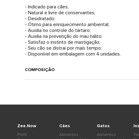
- Indicado para cães;
- Natural e livre de conservantes;
- Desidratado;
- Ótimo para enriquecimento ambiental;
- Auxilia no controle do tártaro;
- Auxilia na prevenção do mau hálito;
- Satisfaz o instinto de mastigação;
- Seu cão se distrai por mais tempo;
- Disponível em embalagem com 4 unidades.
COMPOSIÇÃO
Zee.Now
Cães
Gatos
In
Perfil
Alimentos
Alimentos
Te