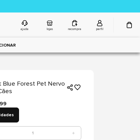
ajuda
lojas
recompra
perfil
CIONAR
 Blue Forest Pet Nervo
Cães
,99
idades
1