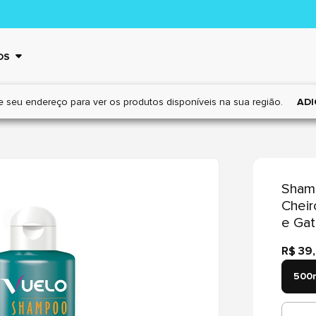
OS
e seu endereço para ver os
produtos disponíveis na sua região.
ADI
Sham
Cheir
e Ga
R$ 39
500