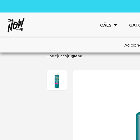
CÃES
GAT
Adicion
|
|
Home
Cães
Higiene