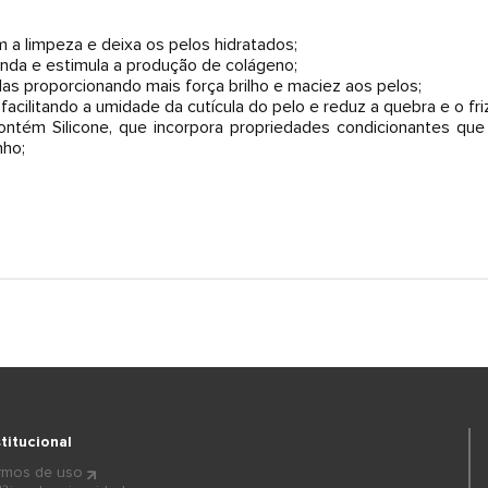
a limpeza e deixa os pelos hidratados;
nda e estimula a produção de colágeno;
las proporcionando mais força brilho e maciez aos pelos;
acilitando a umidade da cutícula do pelo e reduz a quebra e o fri
ontém Silicone, que incorpora propriedades condicionantes que d
nho;
stitucional
rmos de uso