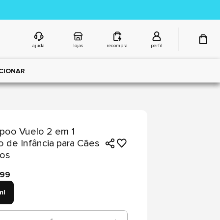
ajuda
lojas
recompra
perfil
CIONAR
poo Vuelo 2 em 1
o de Infância para Cães
tos
,99
ml