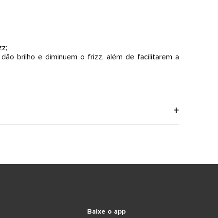
zz;
ão brilho e diminuem o frizz, além de facilitarem a
Baixe o app