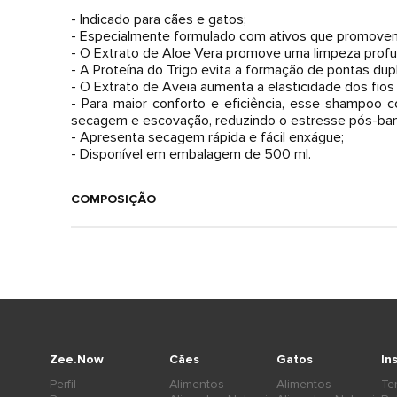
- Indicado para cães e gatos;
- Especialmente formulado com ativos que promovem 
- O Extrato de Aloe Vera promove uma limpeza profu
- A Proteína do Trigo evita a formação de pontas dup
- O Extrato de Aveia aumenta a elasticidade dos fios f
- Para maior conforto e eficiência, esse shampoo c
secagem e escovação, reduzindo o estresse pós-ba
- Apresenta secagem rápida e fácil enxágue;
- Disponível em embalagem de 500 ml.
COMPOSIÇÃO
Zee.Now
Cães
Gatos
In
Perfil
Alimentos
Alimentos
Te