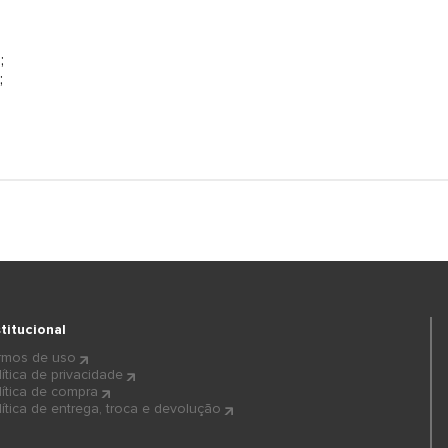
;
;
stitucional
rmos de uso
lítica de privacidade
lítica de compra
lítica de entrega, troca e devolução