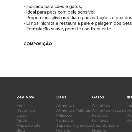
- Indicado para cães e gatos;
- Ideal para pets com pele sensível;
- Proporciona alívio imediato para irritações e pruridos
- Limpa, hidrata e restaura a pele e pelagem dos pets
- Formulação suave, permite uso frequente.
COMPOSIÇÃO
Zee.Now
Cães
Gatos
In
Perfil
Alimentos
Alimentos
Te
Recompra
Alimentos Naturais
Alimentos Naturais
Po
Lojas
Petiscos
Petiscos
Po
Ajuda
Farmácia
Farmácia
Po
Mapa do site
Tapetes Higiênicos
Areia Sanitária
Blog
Higiene
Higiene