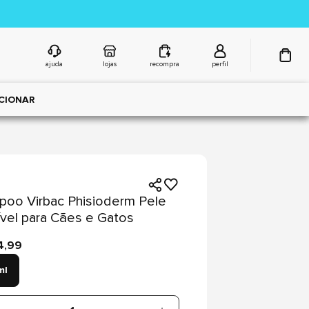
ajuda
lojas
recompra
perfil
CIONAR
oo Virbac Phisioderm Pele
vel para Cães e Gatos
4,99
ml