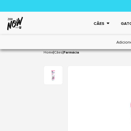
CÃES
GAT
Adicion
|
|
Home
Cães
Farmácia