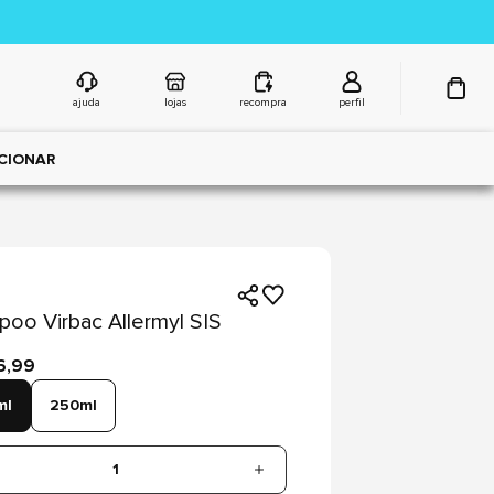
ajuda
lojas
recompra
perfil
CIONAR
oo Virbac Allermyl SIS
6,99
ml
250ml
1