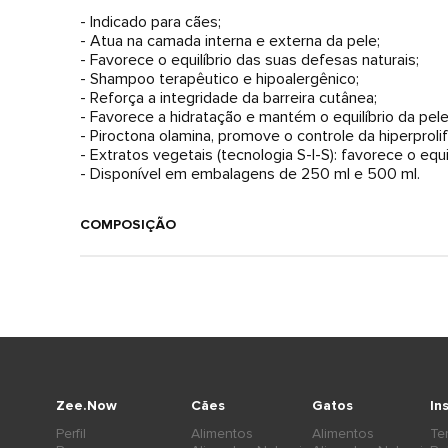
- Indicado para cães;
- Atua na camada interna e externa da pele;
- Favorece o equilíbrio das suas defesas naturais;
- Shampoo terapêutico e hipoalergênico;
- Reforça a integridade da barreira cutânea;
- Favorece a hidratação e mantém o equilíbrio da pele
- Piroctona olamina, promove o controle da hiperprol
- Extratos vegetais (tecnologia S-I-S): favorece o equ
- Disponível em embalagens de 250 ml e 500 ml.
COMPOSIÇÃO
Zee.Now
Cães
Gatos
In
Perfil
Alimentos
Alimentos
Te