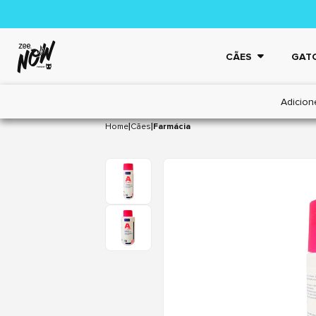
CÃES
GAT
Adicion
|
|
Home
Cães
Farmácia