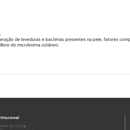
;
iferação de leveduras e bactérias presentes na pele, fatores comp
ilíbrio do microbioma cutâneo;
stitucional
rmos de uso