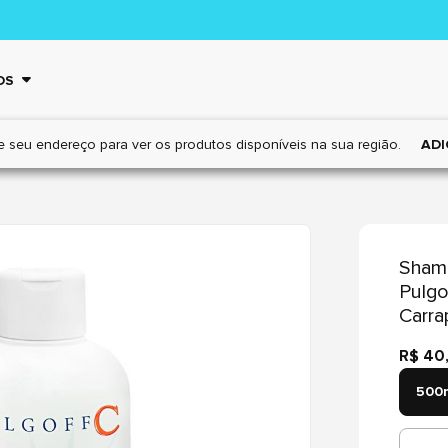
OS
e seu endereço para ver os
produtos disponíveis na sua região.
ADI
Sham
Pulgo
Carra
R$ 40
500