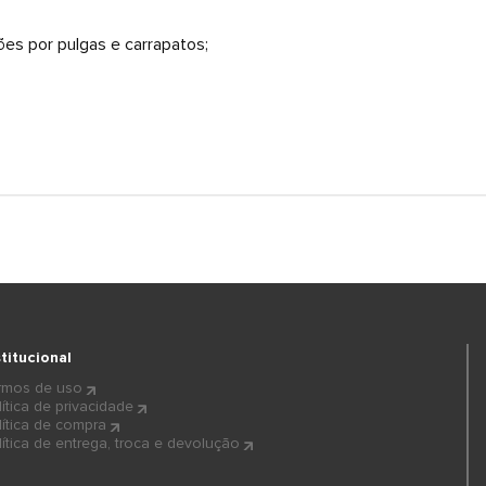
ões por pulgas e carrapatos;
stitucional
rmos de uso
lítica de privacidade
lítica de compra
lítica de entrega, troca e devolução