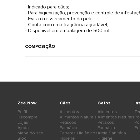
- Indicado para cães;
- Para higienização, prevenção e controle de infestaç
- Evita o ressecamento da pele;
- Conta com uma fragrância agradável,
- Disponível em embalagem de 500 ml.
COMPOSIÇÃO
Zee.Now
Cães
Gatos
In
Perfil
Alimentos
Alimentos
Te
Recompra
Alimentos Naturais
Alimentos Naturais
Po
Lojas
Petiscos
Petiscos
Po
Ajuda
Farmácia
Farmácia
Po
Mapa do site
Tapetes Higiênicos
Areia Sanitária
Blog
Higiene
Higiene