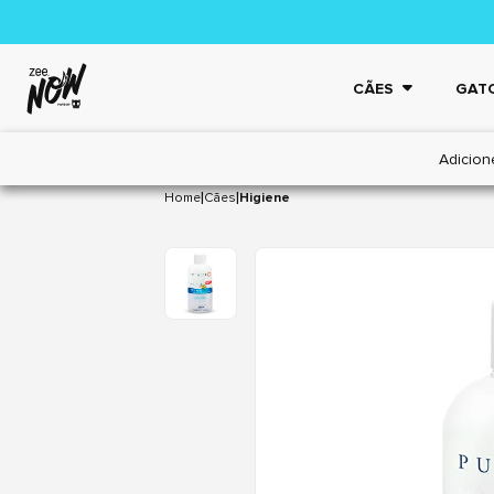
CÃES
GAT
Adicion
|
|
Home
Cães
Higiene