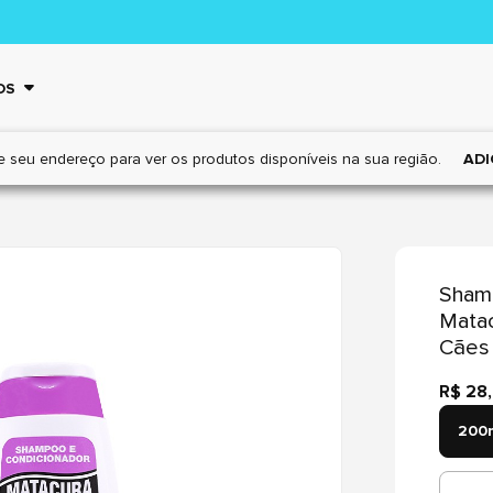
OS
e seu endereço para ver os
produtos disponíveis na sua região.
ADI
Sham
Matac
Cães
R$ 28
200