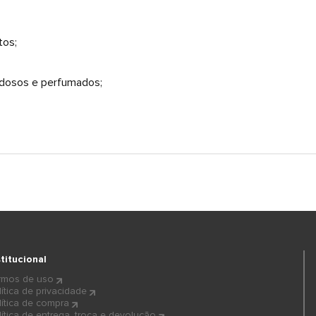
tos;
edosos e perfumados;
stitucional
rmos de uso
lítica de privacidade
lítica de compra
lítica de entrega, troca e devolução