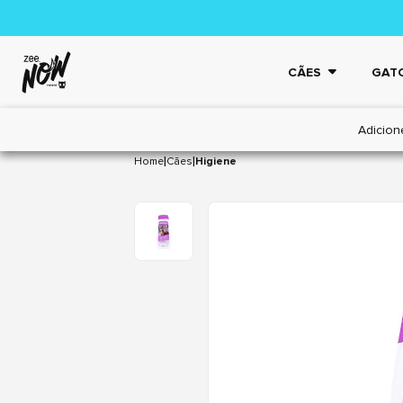
CÃES
GAT
Adicion
|
|
Home
Cães
Higiene