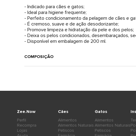
- Indicado para cães e gatos;
- Ideal para higiene frequente;
- Perfeito condicionamento da pelagem de cães e ga
- É cremoso, suave e de ação desodorizante;
- Promove limpeza e hidratação da pele e dos pelos;
- Deixa os pelos condicionados, desembaraçados, s
- Disponível em embalagem de 200 ml.
COMPOSIÇÃO
Zee.Now
Cães
Gatos
In
Perfil
Alimentos
Alimentos
Te
Recompra
Alimentos Naturais
Alimentos Naturais
Po
Lojas
Petiscos
Petiscos
Po
Ajuda
Farmácia
Farmácia
Po