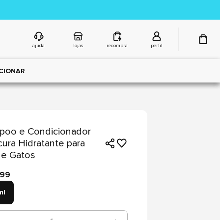
ajuda
lojas
recompra
perfil
CIONAR
poo e Condicionador
ura Hidratante para
 e Gatos
,99
ml