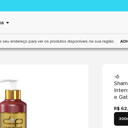
OS
e seu endereço para ver os
produtos disponíveis na sua região.
ADI
Shamp
Inten
e Ga
R$ 62
300