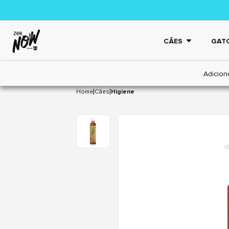
CÃES
GAT
Adicion
|
|
Home
Cães
Higiene