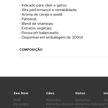
- Indicado para cães e gatos;
- Alta performance e rentabilidade;
- Aroma de cereja e avelã;
- Pantenol;
- Blend de vitaminas;
- Extratos vegetais;
- Possui pH balanceado;
- Disponível em embalagem de 300ml.
COMPOSIÇÃO
Zee.Now
Cães
Gatos
In
Perfil
Alimentos
Alimentos
Te
Recompra
Alimentos Naturais
Alimentos Naturais
Po