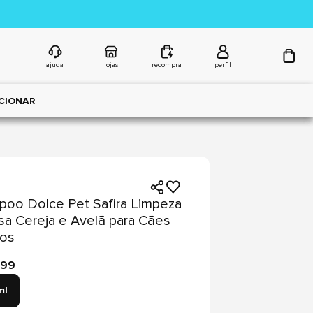
ajuda
lojas
recompra
perfil
CIONAR
oo Dolce Pet Safira Limpeza
sa Cereja e Avelã para Cães
tos
,99
ml