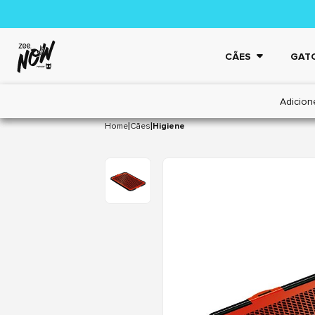
CÃES
GAT
Adicion
|
|
Home
Cães
Higiene