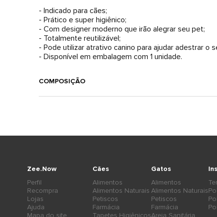
- Indicado para cães;
- Prático e super higiênico;
- Com designer moderno que irão alegrar seu pet;
- Totalmente reutilizável;
- Pode utilizar atrativo canino para ajudar adestrar o
- Disponível em embalagem com 1 unidade.
COMPOSIÇÃO
Zee.Now
Cães
Gatos
In
Perfil
Alimentos
Alimentos
Te
Recompra
Alimentos Naturais
Alimentos Naturais
Po
Lojas
Petiscos
Petiscos
Po
Ajuda
Farmácia
Farmácia
Po
Mapa do site
Tapetes Higiênicos
Areia Sanitária