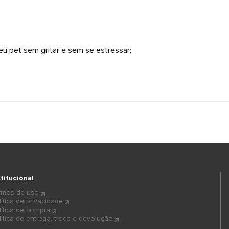
 seu pet sem gritar e sem se estressar;
stitucional
rmos de uso
lítica de privacidade
lítica de compra
lítica de entrega, troca e devolução