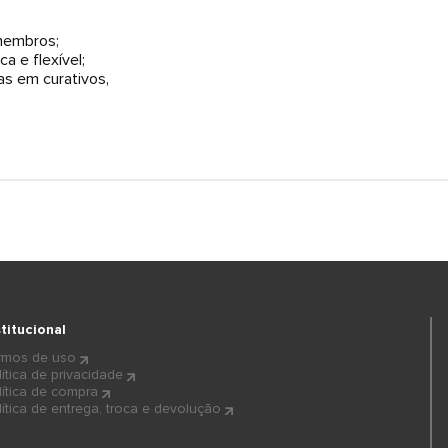
 membros;
 e flexível;
as em curativos,
stitucional
rmos de uso
lítica de privacidade
lítica de compra
lítica de entrega, troca e devolução