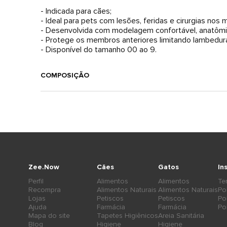
- Indicada para cães;
- Ideal para pets com lesões, feridas e cirurgias nos
- Desenvolvida com modelagem confortável, anatômica
- Protege os membros anteriores limitando lambedur
- Disponível do tamanho 00 ao 9.
COMPOSIÇÃO
Zee.Now
Cães
Gatos
In
Perfil
Alimentos
Alimentos
Te
Recompra
Alimentos Naturais
Alimentos Naturais
Po
Lojas
Petiscos
Petiscos
Po
Ajuda
Farmácia
Farmácia
Po
Mapa do site
Tapetes Higiênicos
Areia Sanitária
Blog
Higiene
Higiene