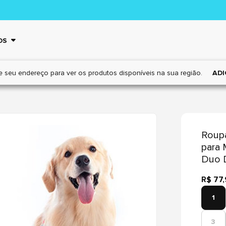
OS
e seu endereço para ver os
produtos disponíveis na sua região.
ADI
Roupa
para 
Duo 
R$ 77
1
3