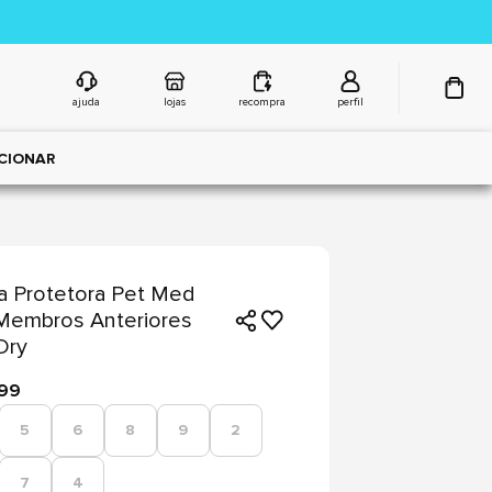
ajuda
lojas
recompra
perfil
CIONAR
 Protetora Pet Med
Membros Anteriores
Dry
,99
5
6
8
9
2
7
4