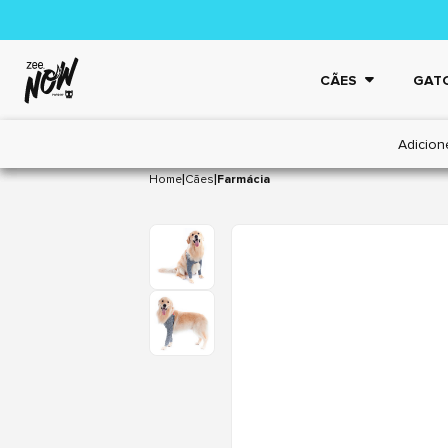
CÃES
GAT
Adicion
|
|
Home
Cães
Farmácia