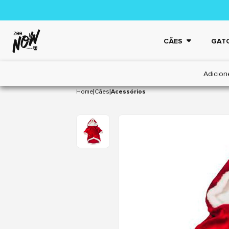
CÃES
GAT
Adicion
|
|
Home
Cães
Acessórios