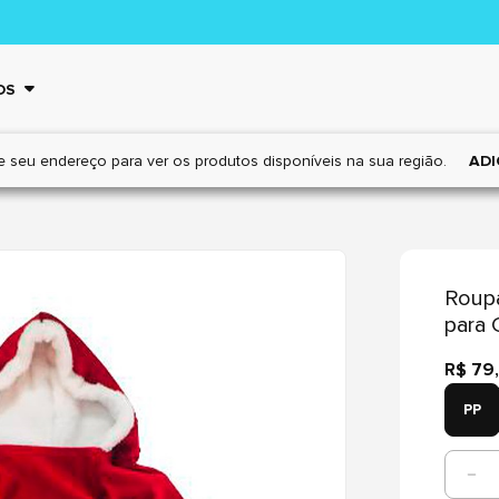
OS
e seu endereço para ver os
produtos disponíveis na sua região.
ADI
Roup
para 
R$ 79
PP