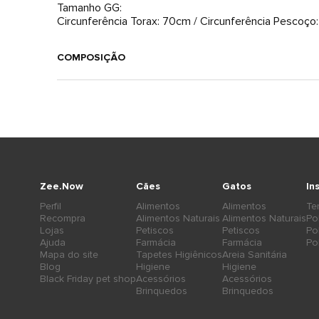
Tamanho GG:
Circunferência Torax: 70cm / Circunferência Pesco
COMPOSIÇÃO
Zee.Now
Cães
Gatos
In
Perfil
Alimentos
Alimentos
Te
Recompra
Alimentos Naturais
Alimentos Naturais
Po
Lojas
Petiscos
Petiscos
Po
Ajuda
Farmácia
Farmácia
Po
Mapa do site
Tapetes Higiênicos
Areia Sanitária
Blog
Higiene
Higiene
Black Friday pet shop
Acessórios
Acessórios
Brinquedos
Brinquedos