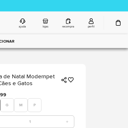
ajuda
lojas
recompra
perfil
CIONAR
a de Natal Modernpet
Cães e Gatos
,99
G
M
P
1