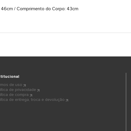
ço: 46cm / Comprimento do Corpo: 43cm
stitucional
rmos de uso
lítica de privacidade
lítica de compra
lítica de entrega, troca e devolução