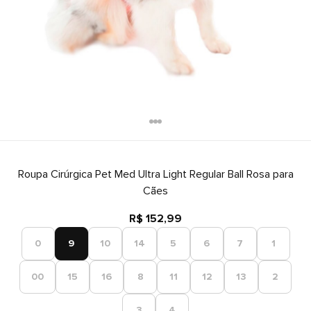
Roupa Cirúrgica Pet Med Ultra Light Regular Ball Rosa para
Cães
R$ 152,99
0
9
10
14
5
6
7
1
00
15
16
8
11
12
13
2
3
4