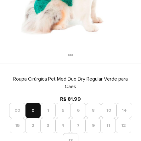
Roupa Cirúrgica Pet Med Duo Dry Regular Verde para
Cães
R$ 81,99
00
0
1
5
6
8
10
14
15
2
3
4
7
9
11
12
13