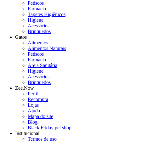
Petiscos
Farmácia
Tapetes Higiênicos
Higiene
Acessórios
Brinquedos
Gatos
Alimentos
Alimentos Naturais
Petiscos
Farmácia
Areia Sanitária
Higiene
Acessórios
Brinquedos
Zee.Now
Perfil
Recompra
Lojas
Ajuda
Mapa do site
Blog
Black Friday pet shop
Institucional
Termos de uso