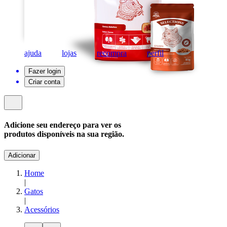
ajuda
lojas
recompra
perfil
Fazer login
Criar conta
Adicione seu endereço para ver os
produtos disponíveis na sua região.
Adicionar
Home
|
Gatos
|
Acessórios