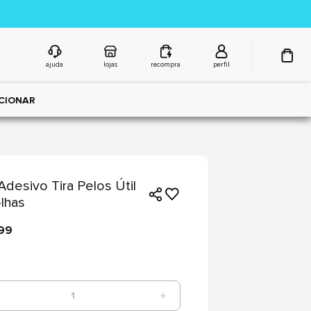
ajuda
lojas
recompra
perfil
CIONAR
Adesivo Tira Pelos Útil
lhas
,99
1