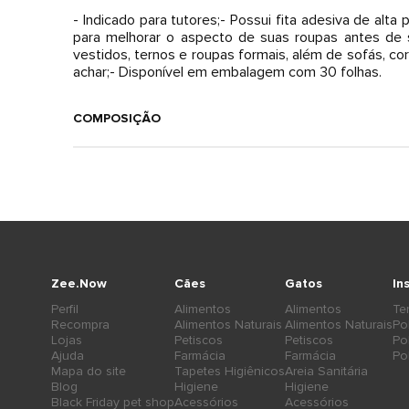
- Indicado para tutores;- Possui fita adesiva de alta
para melhorar o aspecto de suas roupas antes de s
vestidos, ternos e roupas formais, além de sofás, co
achar;- Disponível em embalagem com 30 folhas.
COMPOSIÇÃO
Zee.Now
Cães
Gatos
In
Perfil
Alimentos
Alimentos
Te
Recompra
Alimentos Naturais
Alimentos Naturais
Po
Lojas
Petiscos
Petiscos
Po
Ajuda
Farmácia
Farmácia
Po
Mapa do site
Tapetes Higiênicos
Areia Sanitária
Blog
Higiene
Higiene
Black Friday pet shop
Acessórios
Acessórios