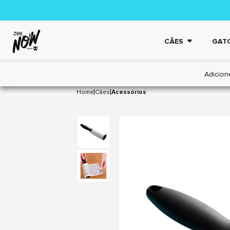
CÃES
GAT
Adicion
|
|
Home
Cães
Acessórios