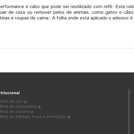
 performance e cabo que pode ser reutilizado com refil;- Este rolo
air de casa ou remover pelos de animais, como gatos e cães;- 
rtinas e roupas de cama;- A folha onde está aplicado o adesivo é 
stitucional
rmos de uso
lítica de privacidade
lítica de compra
lítica de entrega, troca e devolução