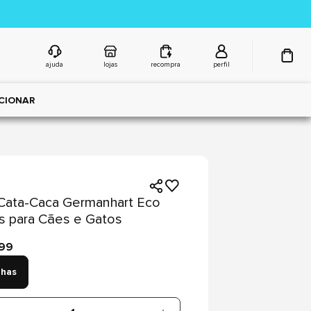
ajuda
lojas
recompra
perfil
CIONAR
 Cata-Caca Germanhart Eco
s para Cães e Gatos
,99
lhas