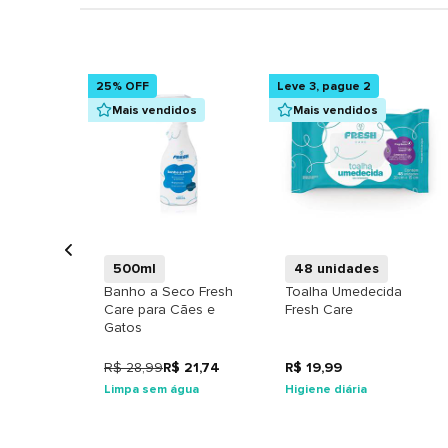
25% OFF
Leve 3, pague 2
Mais vendidos
Mais vendidos
+
+
500ml
48 unidades
Banho a Seco Fresh
Toalha Umedecida
Care para Cães e
Fresh Care
Gatos
R$ 28,99
R$ 21,74
R$ 19,99
Limpa sem água
Higiene diária