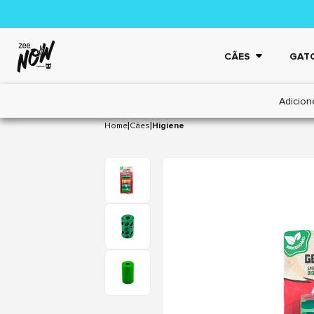
CÃES
GAT
Adicion
|
|
Home
Cães
Higiene