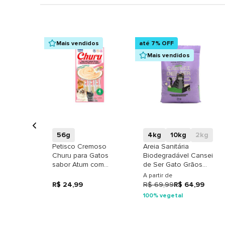
Mais vendidos
até 7% OFF
Mais vendidos
+
+
56g
4kg
10kg
2kg
Petisco Cremoso
Areia Sanitária
Churu para Gatos
Biodegradável Cansei
sabor Atum com
de Ser Gato Grãos
Salmão
Médios
A partir de
R$ 24,99
R$ 69,99
R$ 64,99
100% vegetal