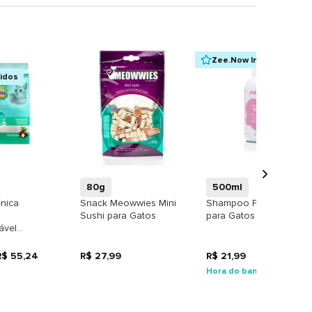
Zee.Now Indica
didos
+
+
+
80g
500ml
ênica
Snack Meowwies Mini
Shampoo Fresh Care
Sushi para Gatos
para Gatos
ável
 Grãos
ra Gatos
R$ 55,24
R$ 27,99
R$ 21,99
Hora do banho