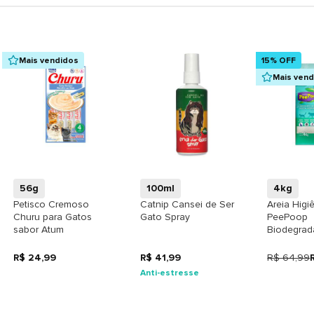
Mais vendidos
15% OFF
Mais ven
+
+
56g
100ml
4kg
Petisco Cremoso
Catnip Cansei de Ser
Areia Higi
Churu para Gatos
Gato Spray
PeePoop
sabor Atum
Biodegrad
Mandioca
Médios pa
R$ 24,99
R$ 41,99
R$ 64,99
Anti-estresse