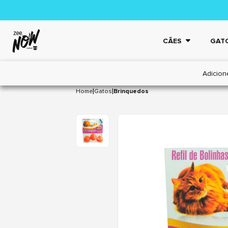
CÃES
GAT
Adicion
|
|
Home
Gatos
Brinquedos