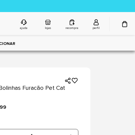
ajuda
lojas
recompra
perfil
CIONAR
 Bolinhas Furacão Pet Cat
,99