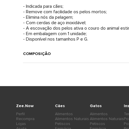
- Indicada para cães;
- Remove com facilidade os pelos mortos;
- Elimina nós da pelagem;
- Com cerdas de aço inoxidável;
- A escovação dos pelos ativa o couro do animal est
- Em embalagem com 1 unidade;
- Disponível nos tamanhos P e G.
COMPOSIÇÃO
Zee.Now
Cães
Gatos
In
Perfil
Alimentos
Alimentos
Te
Recompra
Alimentos Naturais
Alimentos Naturais
Po
Lojas
Petiscos
Petiscos
Po
Ajuda
Farmácia
Farmácia
Po