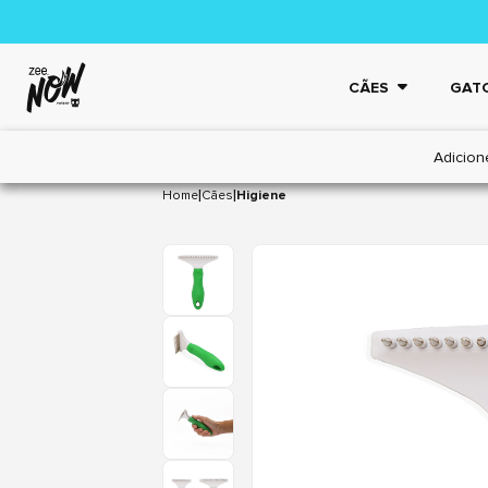
CÃES
GAT
Adicion
|
|
Home
Cães
Higiene