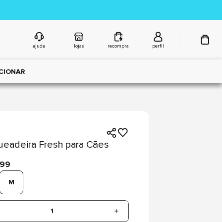
ajuda
lojas
recompra
perfil
CIONAR
eadeira Fresh para Cães
,99
M
1