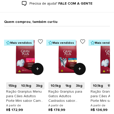
Precisa de ajuda?
FALE COM A GENTE
Quem comprou, também curtiu
Mais vendidos
Mais vendidos
Mais vendid
+
+
15kg
10,1kg
3kg
1kg
10,1kg
1kg
3kg
10,1kg
15k
Ração Granplus Menu
Ração Granplus para
Ração Granpl
para Cães Adultos
Gatos Adultos
para Cães Adu
Porte Mini sabor Carne
Castrados sabor
Porte Mini sab
& Arroz
Frango & Arroz
& Arroz
A partir de
A partir de
A partir de
R$ 172,99
R$ 178,99
R$ 136,99