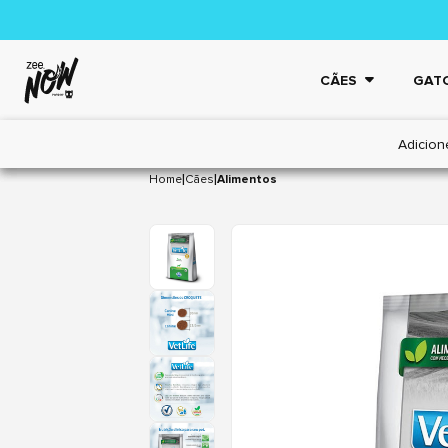
CÃES
GAT
Adicion
|
|
Home
Cães
Alimentos