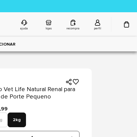
ajuda
lojas
recompra
perfil
CIONAR
 Vet Life Natural Renal para
 de Porte Pequeno
,99
kg
2kg