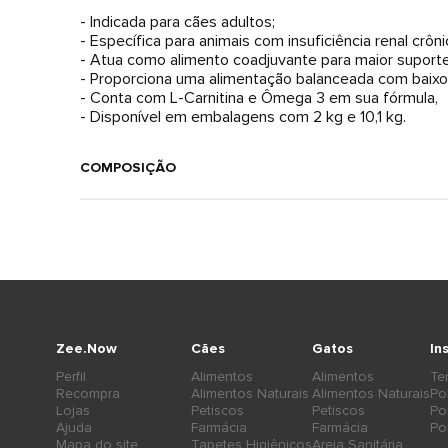
- Indicada para cães adultos;
- Específica para animais com insuficiência renal crôn
- Atua como alimento coadjuvante para maior suporte
- Proporciona uma alimentação balanceada com baixo 
- Conta com L-Carnitina e Ômega 3 em sua fórmula,
- Disponível em embalagens com 2 kg e 10,1 kg.
COMPOSIÇÃO
Zee.Now
Cães
Gatos
In
Perfil
Alimentos
Alimentos
Te
Recompra
Alimentos Naturais
Alimentos Naturais
Po
Lojas
Petiscos
Petiscos
Po
Ajuda
Farmácia
Farmácia
Po
Mapa do site
Tapetes Higiênicos
Areia Sanitária