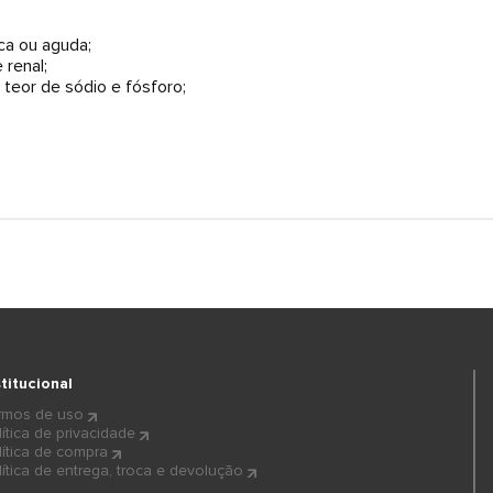
ica ou aguda;
 renal;
teor de sódio e fósforo;
stitucional
rmos de uso
lítica de privacidade
lítica de compra
lítica de entrega, troca e devolução