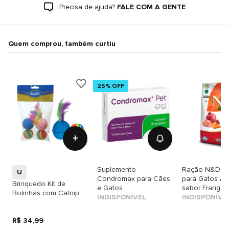
Precisa de ajuda?
FALE COM A GENTE
Quem comprou, também curtiu
25% OFF
+
Suplemento
Ração N&D P
U
Condromax para Cães
para Gatos Ad
Brinquedo Kit de
e Gatos
sabor Frango,
Bolinhas com Catnip
INDISPONÍVEL
& Romã
INDISPONÍVE
R$ 34,99