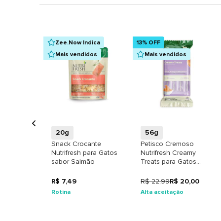
Zee.Now Indica
13% OFF
Mais vendidos
Mais vendidos
+
+
20g
56g
Snack Crocante
Petisco Cremoso
Nutrifresh para Gatos
Nutrifresh Creamy
sabor Salmão
Treats para Gatos
sabor Atum, Frango e
Vitaminas
R$ 7,49
R$ 22,99
R$ 20,00
Rotina
Alta aceitação