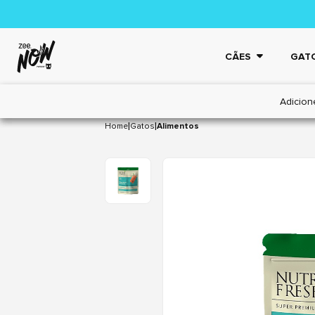
CÃES
GAT
Adicion
|
|
Home
Gatos
Alimentos