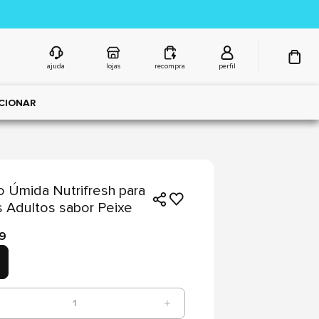
ajuda
lojas
recompra
perfil
CIONAR
 Úmida Nutrifresh para
 Adultos sabor Peixe
79
1