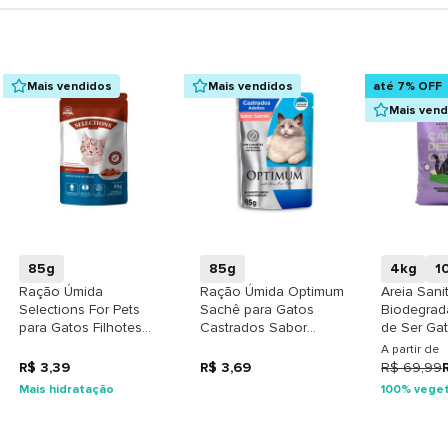
Mais vendidos
Mais vendidos
até 7% OFF
Mais ven
+
+
85g
85g
4kg
1
Ração Úmida
Ração Úmida Optimum
Areia Sani
Selections For Pets
Sachê para Gatos
Biodegrad
para Gatos Filhotes
Castrados Sabor
de Ser Ga
Sabor Peixe ao Molho
Salmão
Médios
A partir de
R$ 3,39
R$ 3,69
R$ 69,99
Mais hidratação
100% veget