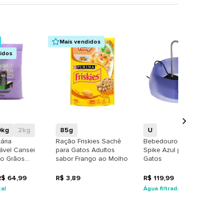
Mais vendidos
didos
+
+
+
0kg
2kg
85g
U
tária
Ração Friskies Sachê
Bebedouro Fonte
ável Cansei
para Gatos Adultos
Spike Azul para Cães e
to Grãos
sabor Frango ao Molho
Gatos
R$ 64,99
R$ 3,89
R$ 119,99
al
Água filtrada