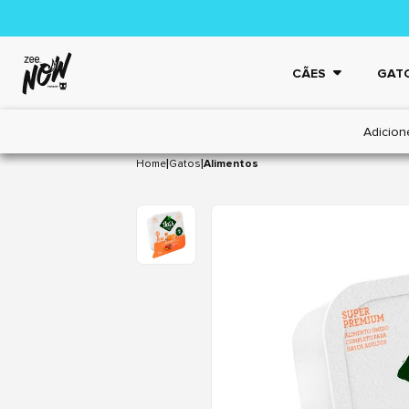
CÃES
GAT
Adicion
|
|
Home
Gatos
Alimentos