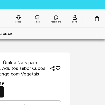
ajuda
lojas
recompra
perfil
CIONAR
 Úmida Nats para
 Adultos sabor Cubos
ango com Vegetais
99
g