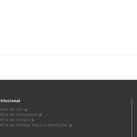
stitucional
rmos de uso
lítica de privacidade
lítica de compra
lítica de entrega, troca e devolução