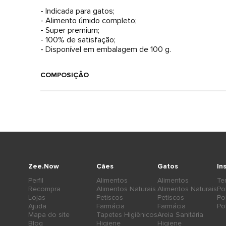
- Indicada para gatos;
- Alimento úmido completo;
- Super premium;
- 100% de satisfação;
- Disponível em embalagem de 100 g.
COMPOSIÇÃO
Zee.Now
Cães
Gatos
In
Perfil
Alimentos
Alimentos
Te
Recompra
Alimentos Naturais
Alimentos Naturais
Po
Lojas
Petiscos
Petiscos
Po
Ajuda
Farmácia
Farmácia
Po
Mapa do site
Tapetes Higiênicos
Areia Sanitária
Blog
Higiene
Higiene