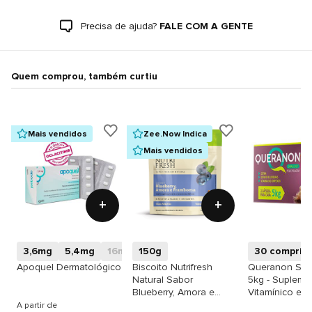
Precisa de ajuda?
FALE COM A GENTE
Quem comprou, também curtiu
Mais vendidos
Zee.Now Indica
Mais vendidos
+
+
3,6mg
5,4mg
16mg
150g
30 comprim
Apoquel Dermatológico
Biscoito Nutrifresh
Queranon Smal
Natural Sabor
5kg - Supleme
Blueberry, Amora e
Vitamínico e M
Framboesa para Cães
para a Pele e 
A partir de