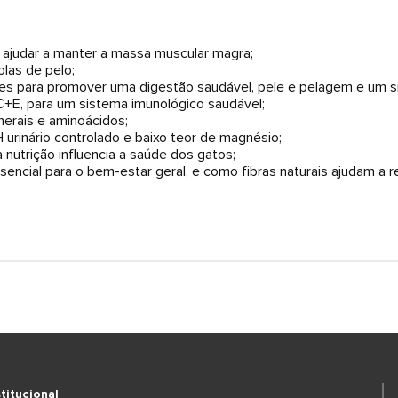
ra ajudar a manter a massa muscular magra;
las de pelo;
antes para promover uma digestão saudável, pele e pelagem e um s
C+E, para um sistema imunológico saudável;
nerais e aminoácidos;
urinário controlado e baixo teor de magnésio;
 nutrição influencia a saúde dos gatos;
encial para o bem-estar geral, e como fibras naturais ajudam a r
stitucional