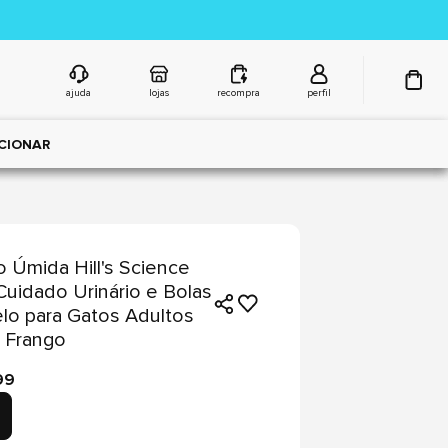
ajuda
lojas
recompra
perfil
CIONAR
 Úmida Hill's Science
Cuidado Urinário e Bolas
lo para Gatos Adultos
 Frango
99