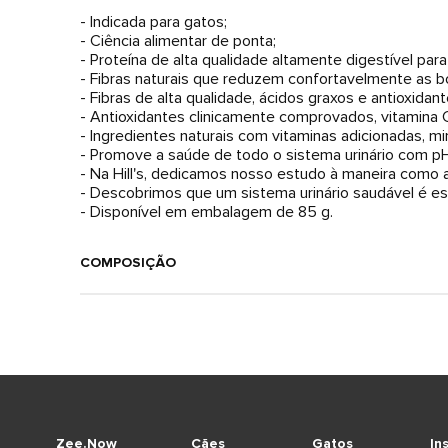
- Indicada para gatos;
- Ciência alimentar de ponta;
- Proteína de alta qualidade altamente digestível pa
- Fibras naturais que reduzem confortavelmente as bo
- Fibras de alta qualidade, ácidos graxos e antioxid
- Antioxidantes clinicamente comprovados, vitamina 
- Ingredientes naturais com vitaminas adicionadas, mi
- Promove a saúde de todo o sistema urinário com pH 
- Na Hill's, dedicamos nosso estudo à maneira como a
- Descobrimos que um sistema urinário saudável é ess
- Disponível em embalagem de 85 g.
COMPOSIÇÃO
Zee.Now
Cães
Gatos
In