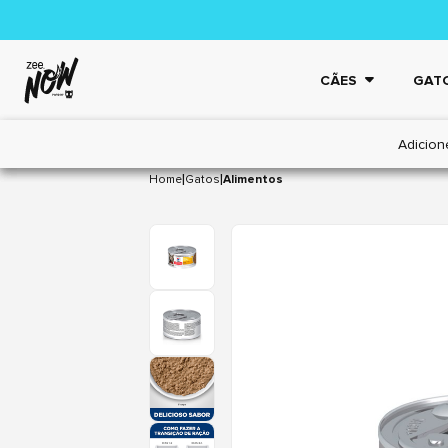
CÃES
GAT
Adicion
|
|
Home
Gatos
Alimentos