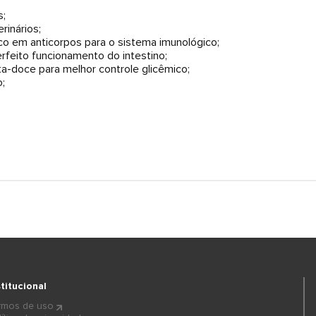
s;
rinários;
ico em anticorpos para o sistema imunológico;
rfeito funcionamento do intestino;
ata-doce para melhor controle glicêmico;
;
stitucional
rmos de uso