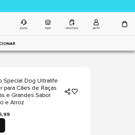
ajuda
lojas
recompra
perfil
CIONAR
 Special Dog Ultralife
r para Cães de Raças
as e Grandes Sabor
o e Arroz
6,99