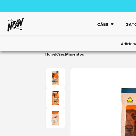
CÃES
GAT
Adicion
|
|
Home
Cães
Alimentos