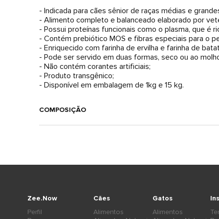
- Indicada para cães sênior de raças médias e grande
- Alimento completo e balanceado elaborado por vete
- Possui proteínas funcionais como o plasma, que é r
- Contém prebiótico MOS e fibras especiais para o pe
- Enriquecido com farinha de ervilha e farinha de bat
- Pode ser servido em duas formas, seco ou ao molho
- Não contém corantes artificiais;
- Produto transgênico;
- Disponível em embalagem de 1kg e 15 kg.
COMPOSIÇÃO
Zee.Now
Cães
Gatos
In
Perfil
Alimentos
Alimentos
Te