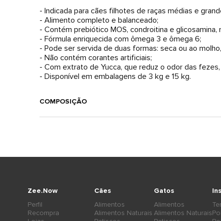
- Indicada para cães filhotes de raças médias e grand
- Alimento completo e balanceado;
- Contém prebiótico MOS, condroitina e glicosamina, 
- Fórmula enriquecida com ômega 3 e ômega 6;
- Pode ser servida de duas formas: seca ou ao molho,
- Não contém corantes artificiais;
- Com extrato de Yucca, que reduz o odor das fezes,
- Disponível em embalagens de 3 kg e 15 kg.
COMPOSIÇÃO
Zee.Now
Cães
Gatos
In
Perfil
Alimentos
Alimentos
Te
Recompra
Alimentos Naturais
Alimentos Naturais
Po