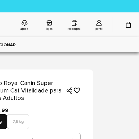
ajuda
lojas
recompra
perfil
CIONAR
 Royal Canin Super
um Cat Vitalidade para
 Adultos
4,99
g
7,5kg