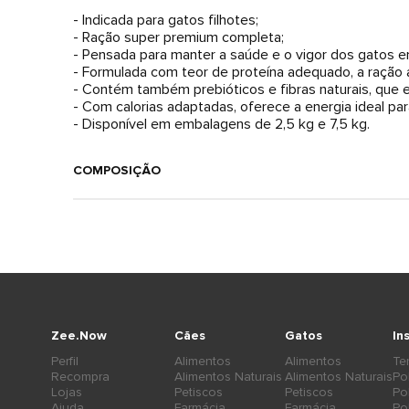
- Indicada para gatos filhotes;
- Ração super premium completa;
- Pensada para manter a saúde e o vigor dos gatos e
- Formulada com teor de proteína adequado, a ração
- Contém também prebióticos e fibras naturais, que equ
- Com calorias adaptadas, oferece a energia ideal pa
- Disponível em embalagens de 2,5 kg e 7,5 kg.
COMPOSIÇÃO
Zee.Now
Cães
Gatos
In
Perfil
Alimentos
Alimentos
Te
Recompra
Alimentos Naturais
Alimentos Naturais
Po
Lojas
Petiscos
Petiscos
Po
Ajuda
Farmácia
Farmácia
Po