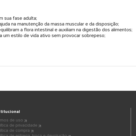
m sua fase adulta;
 ajuda na manutenção da massa muscular e da disposição;
ilibram a flora intestinal e auxiliam na digestão dos alimentos;
ra um estilo de vida ativo sem provocar sobrepeso;
stitucional
rmos de uso
lítica de privacidade
lítica de compra
lítica de entrega, troca e devolução