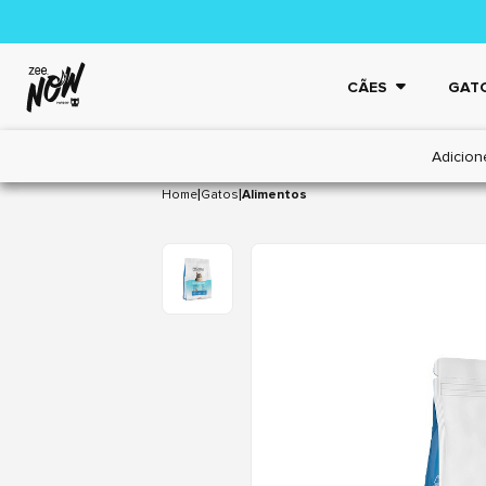
CÃES
GAT
Adicion
|
|
Home
Gatos
Alimentos