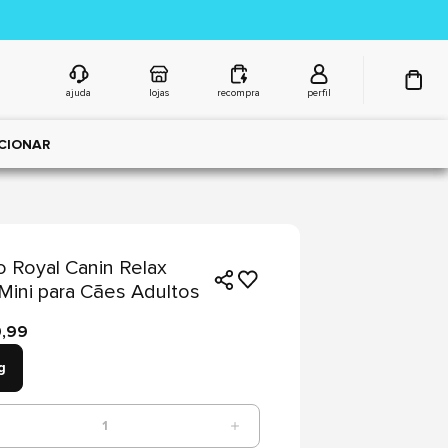
ajuda
lojas
recompra
perfil
CIONAR
 Royal Canin Relax
Mini para Cães Adultos
9,99
g
1