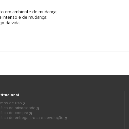
to em ambiente de mudança;
e intenso e de mudança;
go da vida;
stitucional
rmos de uso
lítica de privacidade
lítica de compra
lítica de entrega, troca e devolução