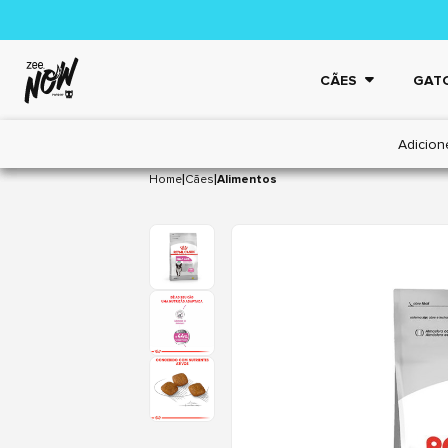
CÃES
GAT
Adicion
|
|
Home
Cães
Alimentos