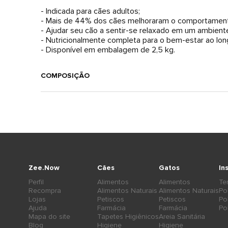
- Indicada para cães adultos;
- Mais de 44% dos cães melhoraram o comportamen
- Ajudar seu cão a sentir-se relaxado em um ambient
- Nutricionalmente completa para o bem-estar ao lon
- Disponível em embalagem de 2,5 kg.
COMPOSIÇÃO
Zee.Now
Cães
Gatos
In
Perfil
Alimentos
Alimentos
Te
Recompra
Alimentos Naturais
Alimentos Naturais
Po
Lojas
Petiscos
Petiscos
Po
Ajuda
Farmácia
Farmácia
Po
Mapa do site
Tapetes Higiênicos
Areia Sanitária
Blog
Higiene
Higiene