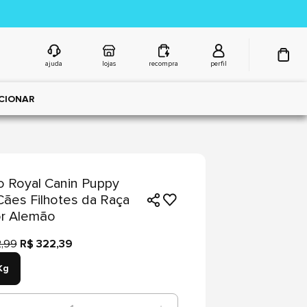
ajuda
lojas
recompra
perfil
CIONAR
 Royal Canin Puppy
Cães Filhotes da Raça
or Alemão
,99
R$ 322,39
Kg