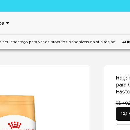
OS
e seu endereço para ver os
produtos disponíveis na sua região.
ADI
Ração
para 
Past
R$ 402
10,1 