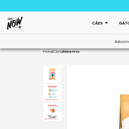
CÃES
GAT
Adicion
|
|
Home
Cães
Alimentos