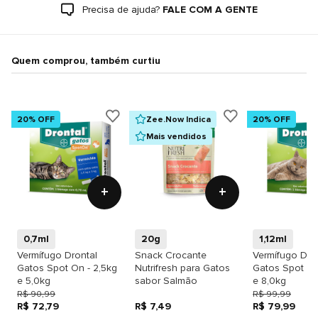
Precisa de ajuda?
FALE COM A GENTE
Quem comprou, também curtiu
20% OFF
Zee.Now Indica
20% OFF
Mais vendidos
+
+
0,7ml
20g
1,12ml
Vermífugo Drontal
Snack Crocante
Vermífugo Dro
Gatos Spot On - 2,5kg
Nutrifresh para Gatos
Gatos Spot On
e 5,0kg
sabor Salmão
e 8,0kg
R$ 90,99
R$ 99,99
R$ 72,79
R$ 7,49
R$ 79,99