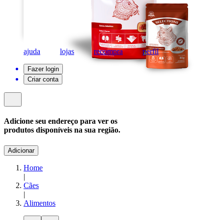
ajuda
lojas
recompra
perfil
Fazer login
Criar conta
Adicione seu endereço para ver os
produtos disponíveis na sua região.
Adicionar
Home
|
Cães
|
Alimentos