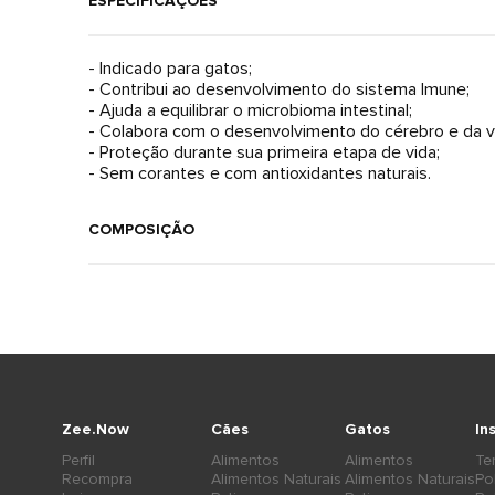
ESPECIFICAÇÕES
- Indicado para gatos;
- Contribui ao desenvolvimento do sistema Imune;
- Ajuda a equilibrar o microbioma intestinal;
- Colabora com o desenvolvimento do cérebro e da v
- Proteção durante sua primeira etapa de vida;
COMPOSIÇÃO
Zee.Now
Cães
Gatos
In
Perfil
Alimentos
Alimentos
Te
Recompra
Alimentos Naturais
Alimentos Naturais
Po