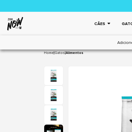
CÃES
GAT
Adicion
|
|
Home
Gatos
Alimentos