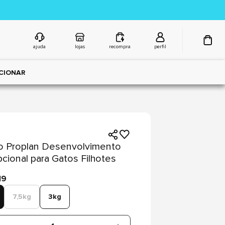
ajuda
lojas
recompra
perfil
CIONAR
o Proplan Desenvolvimento
cional para Gatos Filhotes
19
7,5kg
3kg