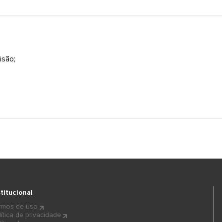
isão;
stitucional
rmos de uso
lítica de privacidade