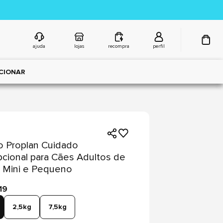
ajuda
lojas
recompra
perfil
CIONAR
 Proplan Cuidado
cional para Cães Adultos de
 Mini e Pequeno
19
2,5kg
7,5kg