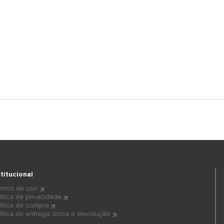
stitucional
rmos de uso
lítica de privacidade
lítica de compra
lítica de entrega, troca e devolução