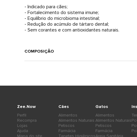
- Indicado para cães;
- Fortalecimento do sistema imune;
- Equilíbrio do microbioma intestinal;
- Redução do acúmulo de tártaro dental;
- Sem corantes e com antioxidantes naturais.
COMPOSIÇÃO
Zee.Now
Cães
Gatos
In
Perfil
Alimentos
Alimentos
Te
Recompra
Alimentos Naturais
Alimentos Naturais
Po
Lojas
Petiscos
Petiscos
Po
Ajuda
Farmácia
Farmácia
Po
Mapa do site
Tapetes Higiênicos
Areia Sanitária