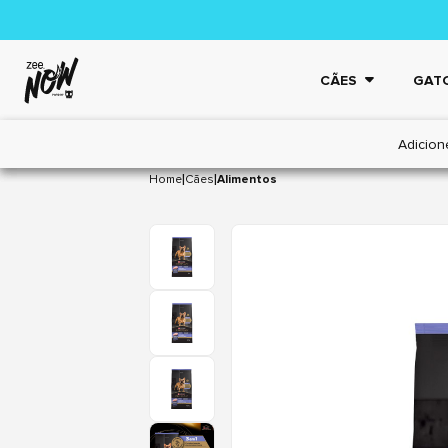
CÃES
GAT
Adicion
|
|
Home
Cães
Alimentos