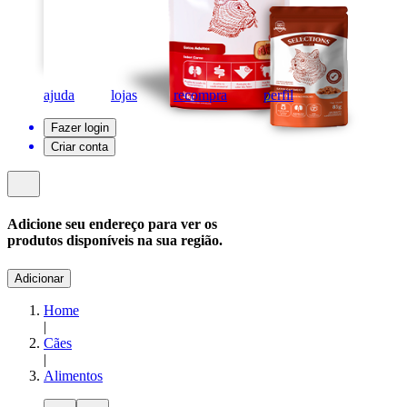
ajuda
lojas
recompra
perfil
Fazer login
Criar conta
Adicione seu endereço para ver os
produtos disponíveis na sua região.
Adicionar
Home
|
Cães
|
Alimentos