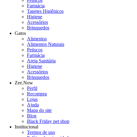
Petiscos
Farmácia
Tapetes Higiênicos
Higiene
Acessórios
Brinquedos
Gatos
Alimentos
Alimentos Naturais
Petiscos
Farmácia
Areia Sanitária
Higiene
Acessórios
Brinquedos
Zee.Now
Perfil
Recompra
Lojas
Ajuda
Mapa do site
Blog
Black Friday pet shop
Institucional
Termos de uso