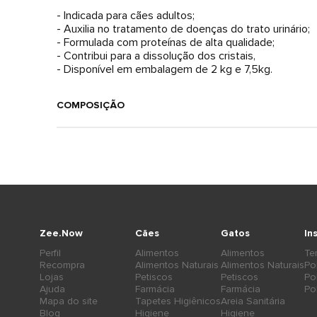
- Indicada para cães adultos;
- Auxilia no tratamento de doenças do trato urinário;
- Formulada com proteínas de alta qualidade;
- Contribui para a dissolução dos cristais,
- Disponível em embalagem de 2 kg e 7,5kg.
COMPOSIÇÃO
Zee.Now
Cães
Gatos
In
Perfil
Alimentos
Alimentos
Te
Recompra
Alimentos Naturais
Alimentos Naturais
Po
Lojas
Petiscos
Petiscos
Po
Ajuda
Farmácia
Farmácia
Po
Mapa do site
Tapetes Higiênicos
Areia Sanitária
Blog
Higiene
Higiene