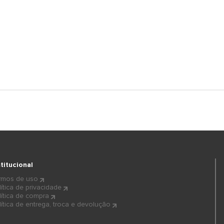
stitucional
rmos de uso
lítica de privacidade
lítica de compra
lítica de entrega, troca e devolução