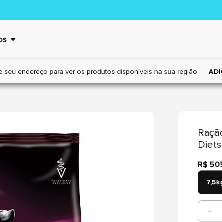
OS
e seu endereço para ver os
produtos disponíveis na sua região.
ADI
Ração
Diets
R$ 50
7,5k