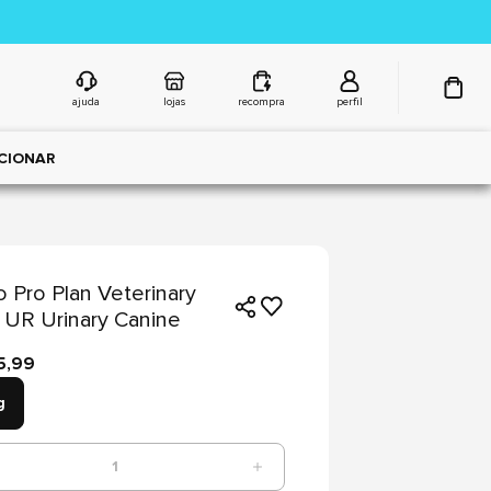
ajuda
lojas
recompra
perfil
CIONAR
 Pro Plan Veterinary
 UR Urinary Canine
5,99
g
1