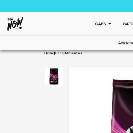
CÃES
GAT
Adicion
|
|
Home
Cães
Alimentos