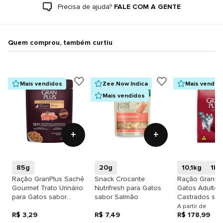
Precisa de ajuda?
FALE COM A GENTE
Quem comprou, também curtiu
Mais vendidos
Zee.Now Indica
Mais vendid
Mais vendidos
+
+
85g
20g
10,1kg
1kg
Ração GranPlus Sachê
Snack Crocante
Ração Granplu
Gourmet Trato Urinário
Nutrifresh para Gatos
Gatos Adultos
para Gatos sabor
sabor Salmão
Castrados sab
Frango
Frango & Arro
A partir de
R$ 3,29
R$ 7,49
R$ 178,99